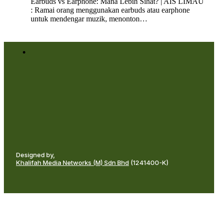
Earbuds vs Earphone: Mana Lebih Sihat? | AIS LIMAU
: Ramai orang menggunakan earbuds atau earphone
untuk mendengar muzik, menonton…
Designed by,
Khalifah Media Networks (M) Sdn Bhd
(1241400-K)