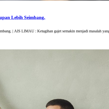
dupan Lebih Seimbang.
eimbang. | AIS LIMAU : Ketagihan gajet semakin menjadi masalah 