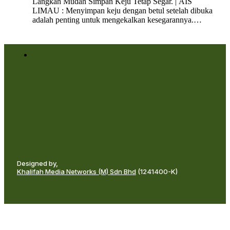
Langkah Mudah Simpan Keju Tetap Segar. | AIS
LIMAU : Menyimpan keju dengan betul setelah dibuka
adalah penting untuk mengekalkan kesegarannya.…
Designed by,
Khalifah Media Networks (M) Sdn Bhd
(1241400-K)