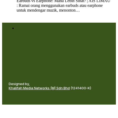
Earbuds vs Earphone: Mana Lebih Sihat? | AIS LIMAU
: Ramai orang menggunakan earbuds atau earphone
untuk mendengar muzik, menonton…
Designed by,
Khalifah Media Networks (M) Sdn Bhd
(1241400-K)