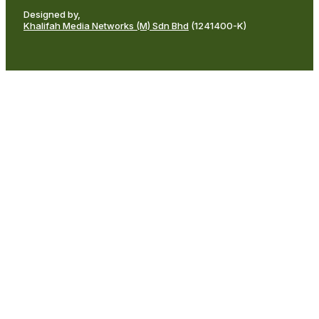
Designed by,
Khalifah Media Networks (M) Sdn Bhd
(1241400-K)