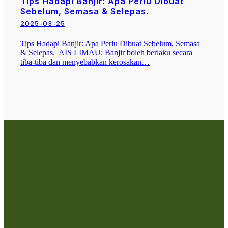
Tips Hadapi Banjir: Apa Perlu Dibuat
Sebelum, Semasa & Selepas.
2025-03-25
Tips Hadapi Banjir: Apa Perlu Dibuat Sebelum, Semasa
& Selepas. |AIS LIMAU: Banjir boleh berlaku secara
tiba-tiba dan menyebabkan kerosakan…