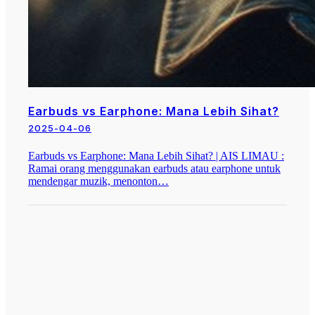
Earbuds vs Earphone: Mana Lebih Sihat?
2025-04-06
Earbuds vs Earphone: Mana Lebih Sihat? | AIS LIMAU :
Ramai orang menggunakan earbuds atau earphone untuk
mendengar muzik, menonton…