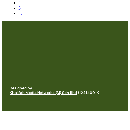
2
3
→
Designed by,
Khalifah Media Networks (M) Sdn Bhd
(1241400-K)